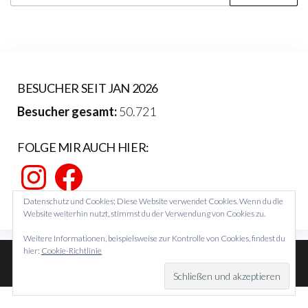
nach:
BESUCHER SEIT JAN 2026
Besucher gesamt:
50.721
FOLGE MIR AUCH HIER:
Instagram
Facebook
Datenschutz und Cookies: Diese Website verwendet Cookies. Wenn du die
Website weiterhin nutzt, stimmst du der Verwendung von Cookies zu.
Weitere Informationen, beispielsweise zur Kontrolle von Cookies, findest du
hier:
Cookie-Richtlinie
Theme von
EnvoThemes