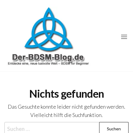
Zum
Inhalt
springen
Der-
Entdecke
eine,
BDSM-
neue
lustvolle
Blog.de
Welt –
Nichts gefunden
BDSM
for
Beginner
Das Gesuchte konnte leider nicht gefunden werden.
Vielleicht hilft die Suchfunktion.
Suche