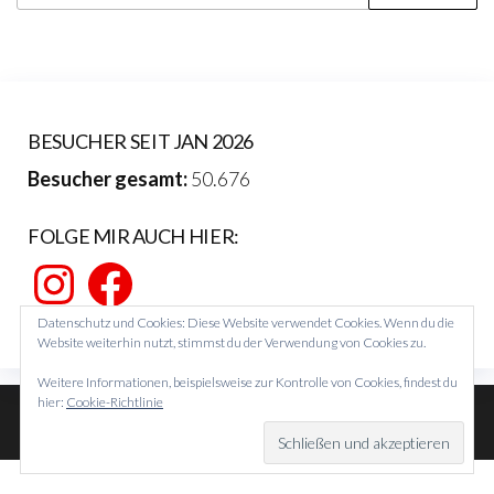
nach:
BESUCHER SEIT JAN 2026
Besucher gesamt:
50.676
FOLGE MIR AUCH HIER:
Instagram
Facebook
Datenschutz und Cookies: Diese Website verwendet Cookies. Wenn du die
Website weiterhin nutzt, stimmst du der Verwendung von Cookies zu.
Weitere Informationen, beispielsweise zur Kontrolle von Cookies, findest du
hier:
Cookie-Richtlinie
Theme von
EnvoThemes