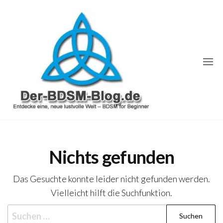
Zum
Inhalt
springen
Der-
Entdecke
eine,
BDSM-
neue
lustvolle
Blog.de
Welt –
Nichts gefunden
BDSM
for
Beginner
Das Gesuchte konnte leider nicht gefunden werden.
Vielleicht hilft die Suchfunktion.
Suche